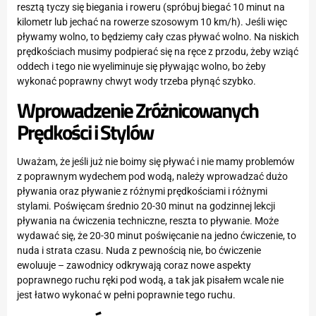
resztą tyczy się biegania i roweru (spróbuj biegać 10 minut na
kilometr lub jechać na rowerze szosowym 10 km/h). Jeśli więc
pływamy wolno, to będziemy cały czas pływać wolno. Na niskich
prędkościach musimy podpierać się na ręce z przodu, żeby wziąć
oddech i tego nie wyeliminuje się pływając wolno, bo żeby
wykonać poprawny chwyt wody trzeba płynąć szybko.
Wprowadzenie Zróżnicowanych
Prędkości i Stylów
Uważam, że jeśli już nie boimy się pływać i nie mamy problemów
z poprawnym wydechem pod wodą, należy wprowadzać dużo
pływania oraz pływanie z różnymi prędkościami i różnymi
stylami. Poświęcam średnio 20-30 minut na godzinnej lekcji
pływania na ćwiczenia techniczne, reszta to pływanie. Może
wydawać się, że 20-30 minut poświęcanie na jedno ćwiczenie, to
nuda i strata czasu. Nuda z pewnością nie, bo ćwiczenie
ewoluuje – zawodnicy odkrywają coraz nowe aspekty
poprawnego ruchu ręki pod wodą, a tak jak pisałem wcale nie
jest łatwo wykonać w pełni poprawnie tego ruchu.