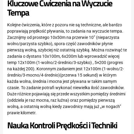
Kluczowe Ćwiczenia na Wyczucie
Tempa
Kolejne ćwiczenia, które z pozoru nie są techniczne, ale bardzo
poprawiają prędkość pływania, to zadania na wyczucie tempa.
Zacznijmy od prostego 10x50m na przerwie 10” (nieparzysta
wolno/parzysta szybko), spora część zawodników płynie
pierwszą wolną, szybciej niż ostatnią szybką. Można rozwinąć te
zadania o dystans 10x100m, 6x200m lub wprowadzić więcej
temp 12x100m (1-wolno/2-średnio/3-szybko) , 5×200 (progres
na każdej 200). Koronnym zadaniem jest 12x100m (1-wolno/2-
średnio/3-mocno/4-średnio)(przerwa 15 sekund) w którym
każda wolna, średnia i mocna jest pływana w takim samym
czasie. To zadanie potrafi wykonać niewielka ilość zawodników.
Duże różnice pojawiają się przede wszystkim pomiędzy średnimi
(oddziela je raz mocna, raz luźna) oraz pomiędzy pierwszą
wolną, a ostatnią wolną kiedy zawodnicy mają już „w nogach”
prawie kilometr.
Nauka Kontroli Prędkości i Techniki