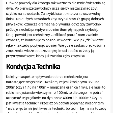
Główne powody dla którego tak ważne to dla mnie ćwiczenia są
dwa. Po pierwsze zawodnicy uczą się by nie zaczynać zbyt
szybko na zawodach. Za szybki start oznacza zawsze wolny
finisz. Na dużych zawodach zbyt szybki start (z grupą dobrych
pływaków) oznacza dramat na pływaniu, gdyż gdy zawodnik
próbuje zwolnić przepływa po nim tłum płynących szybciej.
Drugi powód jest techniczny. Jeśli ktoś potrafi sam zwolnić
oznacza, że kontroluje to co robi w wodzie. Wie jak „źle” włożyć
rękę – tak żeby popłynąć wolniej. Wie gdzie szukać prędkości na
zmęczeniu, wie że opuszcza rękę i musi dbać o to żeby ją
przytrzymać wyżej kiedy już zaciska zęby z wysiłku.
Kondycja a Technika
Kolejnym aspektem pływania dobrze technicznie jest
narastające zmęczenie. Uważam, że jeśli ktoś pływa 3:20 na
200m (czyli 1:40 na 100m – magiczna granica 1m/s, ale musi to
robić na dystansie większym niż 100m), to dlaczego nie potrafi
utrzymać tej prędkości na dystansie 400m lub 1000m? Czy to
jest kwestia techniki? Przecież on potrafi popłynąć niesprintem
1m/s, więc to nie jest kwestia techniki, bo technikę ma na to żeby