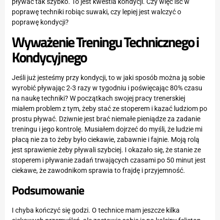
pływać tak szybko. To jest kwestia kondycji. Czy więc iść w
poprawę techniki robiąc suwaki, czy lepiej jest walczyć o
poprawę kondycji?
Wyważenie Treningu Technicznego i
Kondycyjnego
Jeśli już jesteśmy przy kondycji, to w jaki sposób można ją sobie
wyrobić pływając 2-3 razy w tygodniu i poświęcając 80% czasu
na naukę techniki? W początkach swojej pracy trenerskiej
miałem problem z tym, żeby stać ze stoperem i kazać ludziom po
prostu pływać. Dziwnie jest brać niemałe pieniądze za zadanie
treningu i jego kontrolę. Musiałem dojrzeć do myśli, że ludzie mi
płacą nie za to żeby było ciekawie, zabawnie i fajnie. Moją rolą
jest sprawienie żeby pływali szybciej. I okazało się, że stanie ze
stoperem i pływanie zadań trwających czasami po 50 minut jest
ciekawe, że zawodnikom sprawia to frajdę i przyjemność.
Podsumowanie
I chyba kończyć się godzi. O technice mam jeszcze kilka